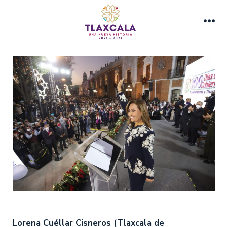
Saltar
al
Me
contenido
Lorena Cuéllar Cisneros (Tlaxcala de