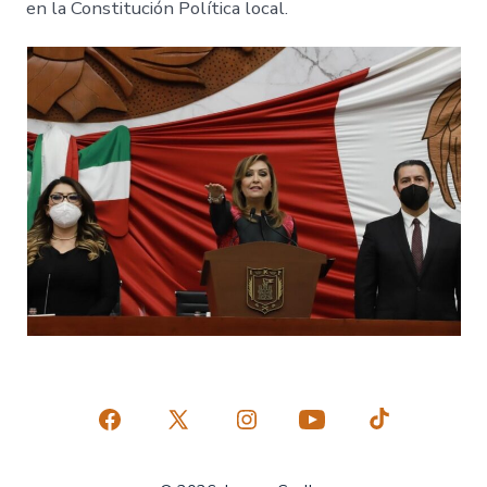
en la Constitución Política local.
Abrir
Abrir
Abrir
Abrir
Abrir
Facebook
X
Instagram
YouTube
TikTok