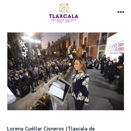
Saltar
al
Me
contenido
Lorena Cuéllar Cisneros (Tlaxcala de