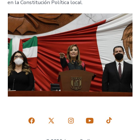
en la Constitución Política local.
Abrir
Abrir
Abrir
Abrir
Abrir
Facebook
X
Instagram
YouTube
TikTok