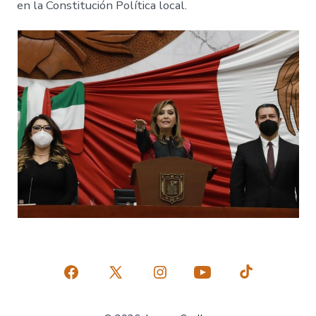
en la Constitución Política local.
Abrir
Abrir
Abrir
Abrir
Abrir
Facebook
X
Instagram
YouTube
TikTok