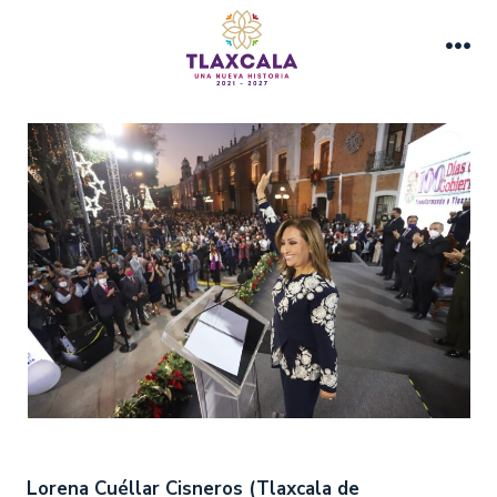
Saltar
al
Me
contenido
Lorena Cuéllar Cisneros (Tlaxcala de