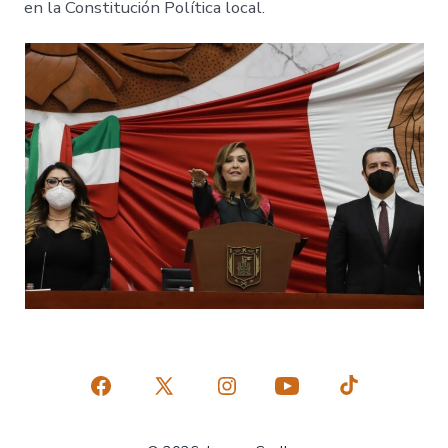
en la Constitución Política local.
Abrir
Abrir
Abrir
Abrir
Abrir
Facebook
X
Instagram
YouTube
TikTok