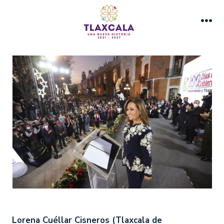
Saltar
al
Me
contenido
Lorena Cuéllar Cisneros (Tlaxcala de